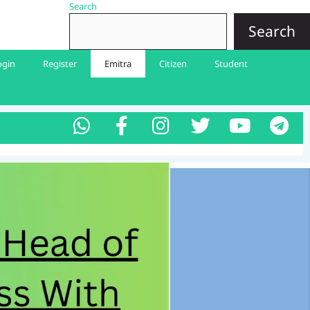
Search
Search
ogin
Register
Emitra
Citizen
Student