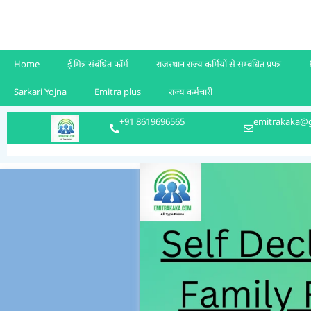
Home
ई मित्र संबंधित फॉर्म
राजस्थान राज्य कर्मियों से सम्बंधित प्रपत्र
Sarkari Yojna
Emitra plus
राज्य कर्मचारी
+91 8619696565
emitrakaka@