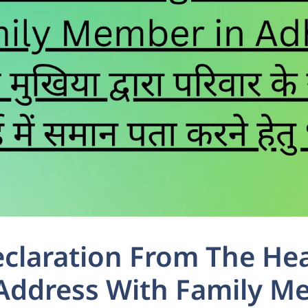
Declaration From The He
 Address With Family M