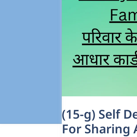
(15-g) Self 
For Sharing