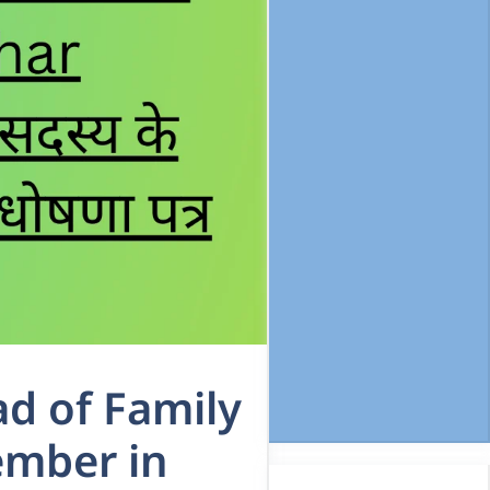
ad of Family
ember in