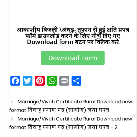
आकाशीय बिजली \अंधड़- तूफ़ान से हुई क्षति प्रपत्र
फॉर्म डाउनलोड करने के लिए नीचे दिए गए
Download form बटन पर क्लिक करे
Download Form
F
T
Pi
W
Pr
S
a
w
nt
h
in
h
c
itt
er
a
t
ar
Marriage/Vivah Certificate Rural Download new
e
er
e
ts
e
format विवाह प्रमाण पत्र (ग्रामीण) नया प्रपत्र
b
st
A
Marriage/Vivah Certificate Rural Download new
o
p
format विवाह प्रमाण पत्र (ग्रामीण) नया प्रपत्र – 2