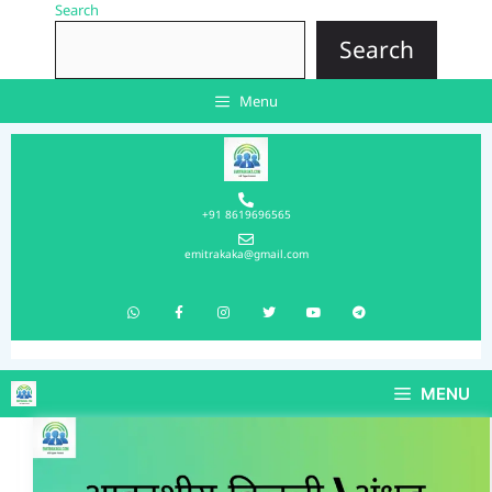
Search
Search
Menu
+91 8619696565
emitrakaka@gmail.com
MENU