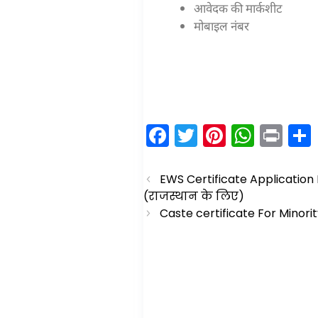
आवेदक की मार्कशीट
मोबाइल नंबर
F
T
Pi
W
Pr
a
w
nt
h
in
c
itt
er
a
t
EWS Certificate Application 
e
er
e
ts
(राजस्थान के लिए)
Caste certificate For Minori
b
st
A
o
p
o
p
k