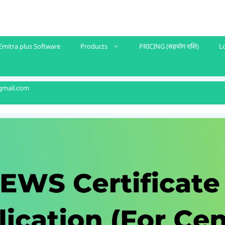
Emitra plus Software
Products
PRICING (सहयोग राशि)
L
gmail.com