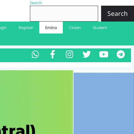
Search
Search
ogin
Register
Emitra
Citizen
Student