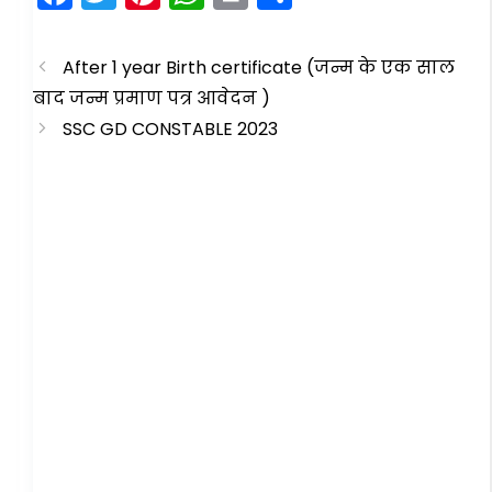
a
w
nt
h
in
h
c
itt
er
a
t
ar
After 1 year Birth certificate (जन्म के एक साल
e
er
e
ts
e
बाद जन्म प्रमाण पत्र आवेदन )
b
st
A
SSC GD CONSTABLE 2023
o
p
o
p
k