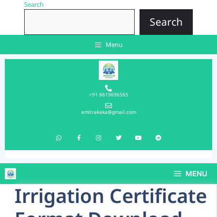
Search
Search
Menu
+91 8619696565
emitrakaka@gmail.com
MENU
Irrigation Certificate