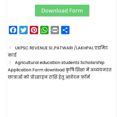
Download Form
F
T
Pi
W
Pr
S
a
w
nt
h
in
h
c
itt
er
a
t
ar
UKPSC REVENUE SI ,PATWARI /LAKHPAL एडमिट
e
er
e
ts
e
कार्ड
b
st
A
Agricultural education students Scholarship
o
p
Application Form download कृषि शिक्षा में अध्ययनरत
छात्राओं को प्रोत्साहन राशि हेतु आवेदन फॉर्म
o
p
k